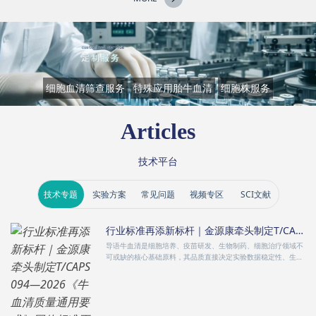
细胞血清筛查服务
特殊应用胎牛血清
细胞株服务
Articles
技术平台
技术专题
实验方案
常见问题
视频专区
SCI文献
行业标准再添新标杆｜金源康牵头制定T/CAPS 094—2026《牛血清质量通用要求》团体标准正式实施
导语牛血清是细胞培养、疫苗研发、生物制药、细胞治疗领域不
可或缺的核心基础原料，其品质直接决定实验数据稳定性、生物
制品安全···