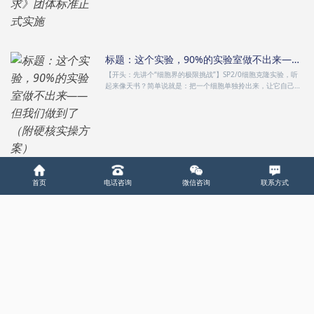
标题：这个实验，90%的实验室做不出来——但我们做到了（附硬核实操方案）
【开头：先讲个“细胞界的极限挑战”】SP2/0细胞克隆实验，听
起来像天书？简单说就是：把一个细胞单独拎出来，让它自己分
裂成一整···
首页
电话咨询
微信咨询
联系方式
“一石四鸟”智能水凝胶攻克耐药菌生物膜感染，IF 20.3论文背后的“细胞守护者”
2026年，金源康生物推出的文献奖励活动吸引了众多参与者，
其中不乏高分值成果。近期，我们收到一篇影响因子高达20.3的
研究论文。···
疫苗抗体生产细胞培养技术手册：破解生物制药"细胞密码"的行业利器
在生物制药的浩瀚海域中，细胞培养是那艘核心的航船。选择哪