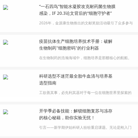
来，让它自己分裂成一整群基因一模一样的后代。就像让
“一石四鸟”智能水凝胶攻克耐药菌生物膜
一个人孤零零地在一座荒岛上活下去，还要繁衍出一个王
感染，IF 20.3论文背后的“细胞守护者”
国。细胞也一样——它对环境极度敏感，营养、温度、洁
净度、操作手法……稍有差池，它就···
2026年，金源康生物推出的文献奖励活动吸引了众多参与
者，其中不乏高分值成果。近期，我们收到一篇影响因子
高达20.3的研究论文。该研究开发了一种近红外光驱动的
疫苗抗体生产细胞培养技术手册：破解
智能水凝胶（Co-BOS@C/F Gel），通过光热与光催化协同
生物制药"细胞密码"的行业利器
清除耐药菌生物膜，并利用光热触发的自收缩行为加速创
面闭合，同时促进胶原沉积与血管···
在生物制药的浩瀚海域中，细胞培养是那艘核心的航船。
选择哪种细胞作为“船体”，如何配置“动力系统”（培养基与
工艺），又怎样应对不同的“气候海况”（病毒类型、表达需
科研选型不迷茫最全胎牛血清与培养基
求），常常让航行者们陷入选择与试错的迷雾。我们注意
选型指南
到，很多团队的技术文档散乱、数据陈旧、工艺描述与细
胞特性脱节……直到我···
工欲善其事，必先利其器对于每一位在细胞世界里探索的
科研人而言，选择一款“懂你”细胞的高品质血清与培养基，
无疑是实验成功的第一步。然而，面对繁杂的细胞类型与
开学季必备技能：解锁细胞复苏与冻存
各异的实验需求，如何精准选型，避免“性能过剩”或“支持
的核心秘籍，助你实验无忧！
不足”？金源康深度洞察科研痛点，基于对细胞培养需求的
深刻理解与严格的质量···
引言——新学期伊始科研人纷纷重启课题。无论是刚入门
的新手，还是经验丰富的 “老手”，细胞培养都是实验成败的