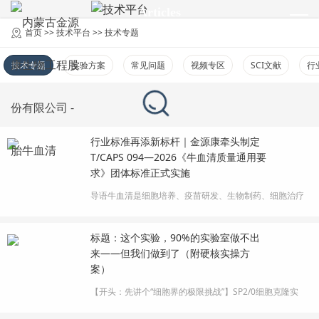
Articles
技术平台
首页
>>
技术平台
>>
技术专题
技术专题
实验方案
常见问题
视频专区
SCI文献
行
行业标准再添新标杆｜金源康牵头制定
T/CAPS 094—2026《牛血清质量通用要
求》团体标准正式实施
导语牛血清是细胞培养、疫苗研发、生物制药、细胞治疗
领域不可或缺的核心基础原料，其品质直接决定实验数据
稳定性、生物制品安全性与产业化成功率。长期以来，国
标题：这个实验，90%的实验室做不出
内行业缺乏涵盖新生牛血清、胎牛血清、供体小牛血清、
来——但我们做到了（附硬核实操方
成牛血清的统一、完善的通用质量规范，行业产品质量参
案）
差不齐、质控标准不统一等痛点制···
【开头：先讲个“细胞界的极限挑战”】SP2/0细胞克隆实
验，听起来像天书？简单说就是：把一个细胞单独拎出