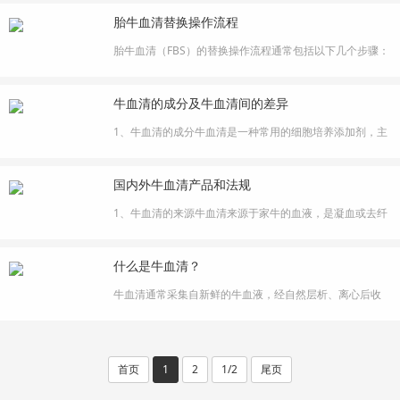
关键基石。而细胞复苏与冻存作为细胞房 “基本功”，一旦操
胎牛血清替换操作流程
作失误，轻则数据延迟，重则珍贵细胞株全军覆没！本期
推文，我们为您梳理细胞复苏与冻存的全流程技术要点 +
胎牛血清（FBS）的替换操作流程通常包括以下几个步骤：
避坑指南，助你稳扎稳···
1、选择合适的血清在进行胎牛血清替换之前，需要根据细
胞类型和实验需求选择适合的血清。例如，有些细胞对特
牛血清的成分及牛血清间的差异
定品牌的血清有适应性，因此在更换时应尽量选择相同品
牌的血清以避免细胞生长速度下降或状态不佳。2、逐步替
1、牛血清的成分牛血清是一种常用的细胞培养添加剂，主
换为了减少细胞因环境变化而产···
要来源于胎牛、新生牛或成年牛的血液。它含有多种成
分，能够为细胞提供必要的营养，并促进细胞的生长和增
国内外牛血清产品和法规
殖。表1：牛血清的成分分类组分蛋白类血清蛋白（白蛋
白、球蛋白）、转运蛋白（转铁蛋白等）、贴壁/扩展因
1、牛血清的来源牛血清来源于家牛的血液，是凝血或去纤
子、酶类糖类葡萄糖、半乳糖等。脂肪···
维蛋白的全血离心后的上清成分。牛血清是肉类工业的副
产品。在屠宰时，可以从成年牛、小牛、非常年幼的小牛
什么是牛血清？
或在屠宰后发现牛怀孕时从胎牛身上取血，也可以来自于
「供体牛」。通常以取血时牛的年龄定义牛血清的分类。
牛血清通常采集自新鲜的牛血液，经自然层析、离心后收
供血牛的年龄会影响牛血清的特性···
集得到去除血细胞、纤维蛋白的淡黄色透明上清液。在其
主要作用是提供基本营养物质、提供激素和各种生长因
子、提供结合蛋白、提供促接触和伸展因子使细胞贴壁免
受机械损伤、对培养中的细胞起到某些保护作用。在细胞
首页
1
2
1/2
尾页
体外培养的早期，培养细胞时采用的···