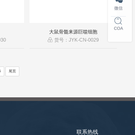

微信
COA
大鼠骨髓来源巨噬细胞
30
货号：JYK-CN-0029
6
尾页
联系热线