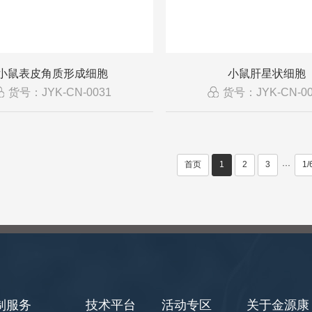
小鼠表皮角质形成细胞
小鼠肝星状细胞
货号：JYK-CN-0031
货号：JYK-CN-00
首页
1
2
3
1/
···
制服务
技术平台
活动专区
关于金源康