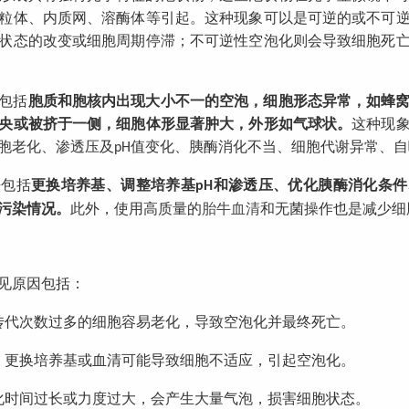
粒体、内质网、溶酶体等引起。这种现象可以是可逆的或不可
状态的改变或细胞周期停滞；不可逆性空泡化则会导致细胞死
包括
胞质和胞核内出现大小不一的空泡，细胞形态异常，如蜂
央或被挤于一侧，细胞体形显著肿大，外形如气球状。
这种现
胞老化、渗透压及
值变化、胰酶消化不当、细胞代谢异常、自
pH
法包括
更换培养基、调整培养基
和渗透压、优化胰酶消化条件
pH
污染情况。
此外，使用高质量的
胎牛血清
和无菌操作也是减少细
见原因包括：
传代次数过多的细胞容易老化，导致空泡化并最终死亡
。
：更换培养基或血清可能导致细胞不适应，引起空泡化。
化时间过长或力度过大，会产生大量气泡，损害细胞状态。