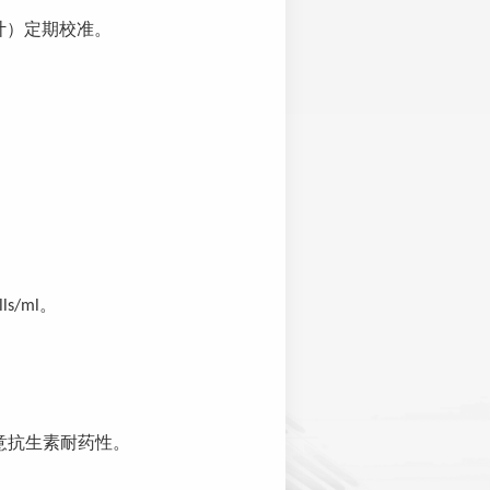
计）定期校准。
。
。
lls/m
l
意抗生素耐药性。