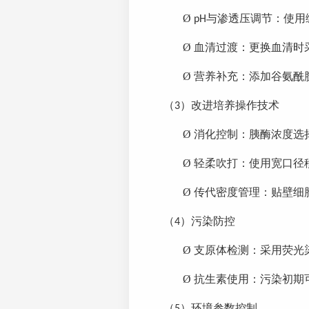
Ø
与渗透压调节：使用
pH
Ø
血清过渡：更换血清时
Ø
营养补充：添加谷氨酰
（
）
改进
培养
操作技术
3
Ø
消化控制：胰酶浓度选
Ø
轻柔吹打：使用宽口径
Ø
传代密度管理：贴壁细
（
）
污染防控
4
Ø
支原体检测：采用荧光
Ø
抗生素使用：污染初期
（
）
环境参数控制