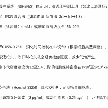
缓冲系统（如
）稳定
，渗透压检测工具（如冰点渗透压
HEPES
pH
采用梯度混合法（如原血清
新血清
）。
:
=3:1→1:1→1:3
胺（终浓度
）或增加血清浓度至
。
2-4 mM
15%-20%
择
，消化时间控制在
分钟（根据细胞类型调整）
0.05%-0.25%
1-3
移液枪头，吹打时枪头悬空避免接触瓶底，减少气泡产生。
胞传代密度建议为
至
，悬浮细胞保持密度在
至
1:2
1:4
1×10⁵
1×10⁶ ce
染色法（
）或
检测，定期筛查细胞库。
Hoechst 33258
PCR
可添加泰乐菌素（
）或两性霉素（
），但需注
8 μg/m
l
0.25 μg/m
l