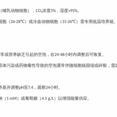
（哺乳动物细胞），
浓度
，湿度
。
CO₂
5%
≥95%
细胞（
）或冷血动物细胞（
）需专用低温培养箱
26-28℃
15-26℃
异常或营养缺乏引起的空泡，在
小时内调整后可恢复。
24-48
原体污染或药物毒性导致的空泡通常伴随细胞核固缩或碎裂，需
养基并调整
至
，观察
小时。
pH
7.4
24
钠（
）或葡萄糖（
）以增强能量供应
。
1 mM
4.5 g/L