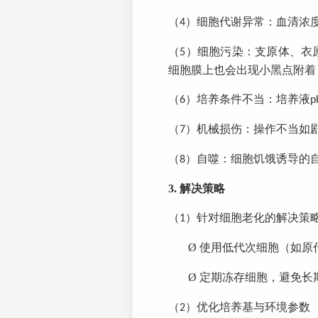
（
）
细胞代谢异常：血清浓
4
（
）
细胞污染：支原体、衣
5
细胞膜上也会出现小黑点附着
（
）
培养条件不当：培养液
6
p
（
）
机械损伤：操作不当如
7
（
）
自噬：细胞饥饿诱导的
8
3.
解决策略
（
）
针对细胞老化的解决
策
1
Ø
使用低代次细胞（如原
Ø
定期冻存细胞，避免长
（
）
优化培养基与环境参数
2