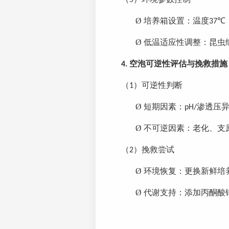
5
Ø
培养箱设置：温度
37℃
Ø
低温适应性调整：昆虫
空泡可逆性评估与挽救措施
4.
（
）
可逆性判断
1
Ø
短期因素：
渗透压
pH/
Ø
不可逆因素：老化、支
（
）
挽救尝试
2
Ø
环境恢复：更换新鲜培
Ø
代谢支持：添加丙酮酸