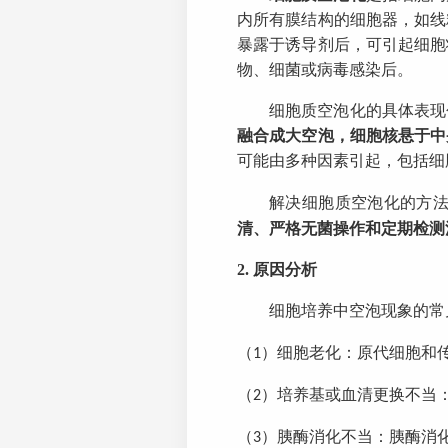
内所有膜结构的细胞器，如线
暴露于诱导剂后，可引起细胞
物、细菌或病毒感染后。
细胞质空泡化的具体表现
融合成大空泡，细胞核悬于中
可能由多种因素引起，包括细
解决细胞质空泡化的方
清、严格无菌操作和定期检测
2.
原因分析
细胞培养中空泡现象的常
（
）
细胞老化：原代细胞和
1
（
）
培养基或血清更换不当
2
（
）
胰酶消化不当：胰酶消
3